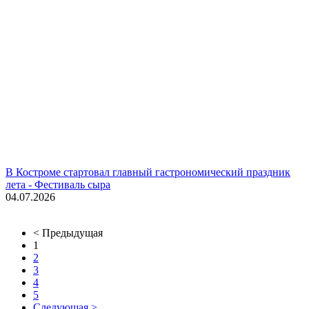
В Костроме стартовал главный гастрономический праздник
лета - Фестиваль сыра
04.07.2026
< Предыдущая
1
2
3
4
5
Следующая >