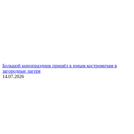
Большой кинопраздник пришёл к юным костромичам в
загородные лагеря
14.07.2026